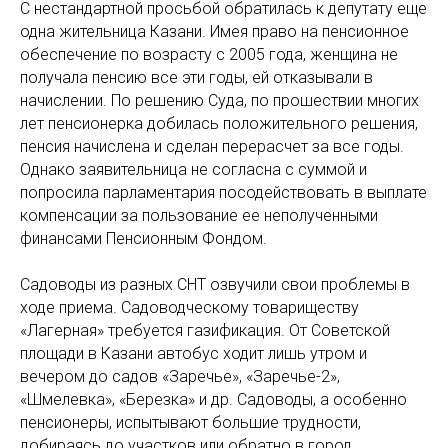
С нестандартной просьбой обратилась к депутату еще
одна жительница Казани. Имея право на пенсионное
обеспечение по возрасту с 2005 года, женщина не
получала пенсию все эти годы, ей отказывали в
начислении. По решению Суда, по прошествии многих
лет пенсионерка добилась положительного решения,
пенсия начислена и сделан перерасчет за все годы.
Однако заявительница не согласна с суммой и
попросила парламентария посодействовать в выплате
компенсации за пользование ее неполученными
финансами Пенсионным Фондом.
Садоводы из разных СНТ озвучили свои проблемы в
ходе приема. Садоводческому товариществу
«Лагерная» требуется газификация. От Советской
площади в Казани автобус ходит лишь утром и
вечером до садов «Заречье», «Заречье-2»,
«Шмелевка», «Березка» и др. Садоводы, а особенно
пенсионеры, испытывают большие трудности,
добираясь до участков или обратно в город.