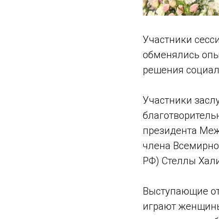
Участники сесси
обменялись опы
решения социал
Участники засл
благотворительн
президента Меж
члена Всемирно
РФ) Стеллы Хали
Выступающие от
играют женщины