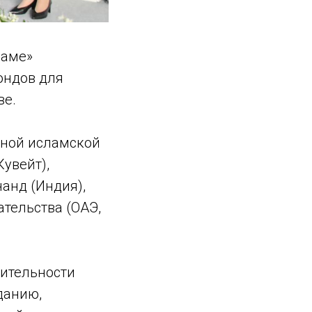
ламе»
ондов для
ве.
дной исламской
увейт),
анд (Индия),
тельства (ОАЭ,
рительности
данию,