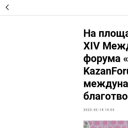
На площа
XIV Меж
форума «
KazanFor
междуна
благотв
2023-05-18 14:00