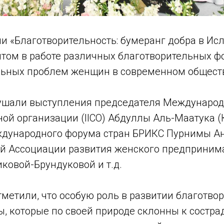
и «Благотворительность: бумеранг добра в Ис
том в работе различных благотворительных ф
ьных проблем женщин в современном общест
ушали выступления председателя Междунаро
ой организации (IICO) Абдуллы Аль-Маатука (К
дународного форума стран БРИКС Пурнимы Ан
й Ассоциации развития женского предпринима
ковой-Брундуковой и т.д.
метили, что особую роль в развитии благотво
, которые по своей природе склонны к состра