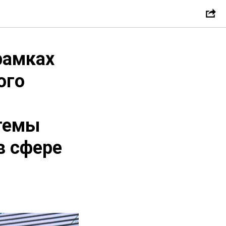
рамках
ого
 темы
в сфере